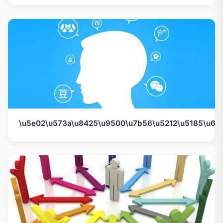
\u5e02\u573a\u8425\u9500\u7b56\u5212\u5185\u6d