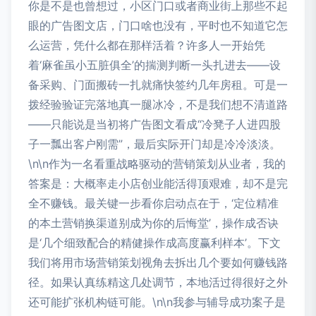
你是不是也曾想过，小区门口或者商业街上那些不起
眼的广告图文店，门口啥也没有，平时也不知道它怎
么运营，凭什么都在那样活着？许多人一开始凭
着‘麻雀虽小五脏俱全’的揣测判断一头扎进去——设
备采购、门面搬砖一扎就痛快签约几年房租。可是一
拨经验验证完落地真一腿冰冷，不是我们想不清道路
——只能说是当初将广告图文看成“冷凳子人进四股
子一瓢出客户刚需”，最后实际开门却是冷冷淡淡。
\n\n作为一名看重战略驱动的营销策划从业者，我的
答案是：大概率走小店创业能活得顶艰难，却不是完
全不赚钱。最关键一步看你启动点在于，‘定位精准
的本土营销换渠道别成为你的后悔堂’，操作成否诀
是‘几个细致配合的精健操作成高度赢利样本’。下文
我们将用市场营销策划视角去拆出几个要如何赚钱路
径。如果认真练精这几处调节，本地活过得很好之外
还可能扩张机构链可能。\n\n我参与辅导成功案子是